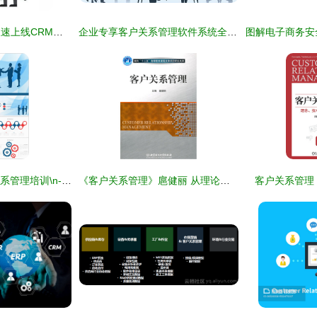
左右家私三天三夜极速上线CRM系统，重构客户关系管理新格局
企业专享客户关系管理软件系统全解析 提升客户价值，驱动智慧增长
简约商务风 · 客户关系管理培训\n- 副标题 基于长期价值与信任建立的协作体系\n- 企业Logo位置 左上角\n- 标语/RCN输出 [date & custom key: session 时间, 反馈入口码 ab37res]\n- (插入城市轮廓微抽象图案作辅助底纹)\n\n---\n\n### 幻灯片2 培训目标\n- **学后预期能力** ✅掌握客户全生命周期核心触点识别\f -->持续主动关系运营 >交易导向转换\n5 mins setting upfront;\n关键工作名词识别 >多维执行
《客户关系管理》扈健丽 从理论到实践的深度指南
客户关系管理