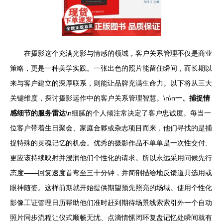
在摄影这个充满光影与情感的领域，客户关系管理不仅是商业
策略，更是一种美学实践。一张出色的照片能留住瞬间，而长期以
来与客户建立的深厚联系，则能让品牌充满生命力。以下将从三大
关键维度，探讨摄影运作中的客户关系管理智慧。\n\n
一、捕捉情
感细节的服务雷达
\n细腻的个人倾注常决定了客户忠诚度。每当一
位客户带着生日聚会、家庭合夥或杂志项目而来，他们寻找的是捕
捉特殊的灵魂记忆的机会。优秀的摄影作品不单单是一次性交付;
更应该持续映射并浸润他们个性化的请求。所以永远采用问候先行
态度——回复速度首弯至三十分钟，并简剖描绘地反馈道具选用或
眼神随姿。这样前期就开始提供期望预先照亮的场域。使用个性化
影像工证管理日历帮助他们准时赶到期待场景线索索引外一个自动
照片同步流程让仪式顺畅无忧、点滴情愫闭环复盘记忆处瞬间就有