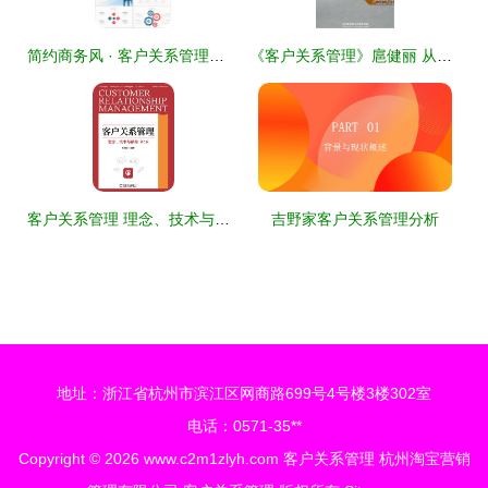
简约商务风 · 客户关系管理培训\n- 副标题 基于长期价值与信任建立的协作体系\n- 企业Logo位置 左上角\n- 标语/RCN输出 [date & custom key: session 时间, 反馈入口码 ab37res]\n- (插入城市轮廓微抽象图案作辅助底纹)\n\n---\n\n### 幻灯片2 培训目标\n- **学后预期能力** ✅掌握客户全生命周期核心触点识别\f -->持续主动关系运营 >交易导向转换\n5 mins setting upfront;\n关键工作名词识别 >多维执行
《客户关系管理》扈健丽 从理论到实践的深度指南
客户关系管理 理念、技术与策略
吉野家客户关系管理分析
地址：浙江省杭州市滨江区网商路699号4号楼3楼302室
电话：0571-35**
Copyright © 2026
www.c2m1zlyh.com
客户关系管理‌
杭州淘宝营销